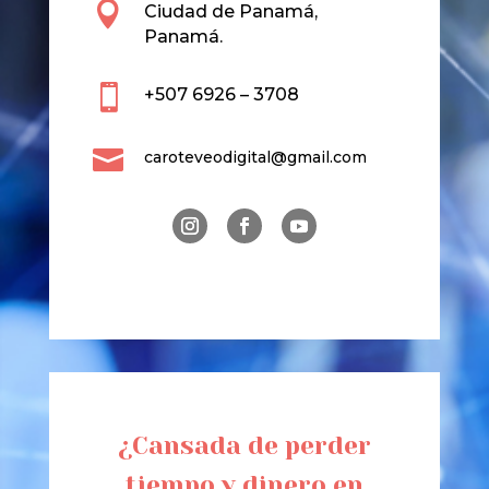

Ciudad de Panamá,
Panamá.

+507 6926 – 3708

caroteveodigital@gmail.com
¿Cansada de perder
tiempo y dinero en